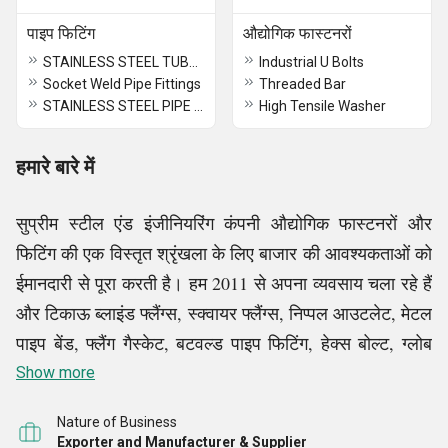
पाइप फिटिंग
औद्योगिक फास्टनरों
STAINLESS STEEL TUBE FITTINGS
Industrial U Bolts
Socket Weld Pipe Fittings
Threaded Bar
STAINLESS STEEL PIPE FITTINGS
High Tensile Washer
हमारे बारे में
सुप्रीम स्टील एंड इंजीनियरिंग कंपनी औद्योगिक फास्टनरों और
फिटिंग की एक विस्तृत श्रृंखला के लिए बाजार की आवश्यकताओं को
ईमानदारी से पूरा करती है। हम 2011 से अपना व्यवसाय चला रहे हैं
और टिकाऊ ब्लाइंड फ्लैंग्स, स्क्वायर फ्लैंग्स, निप्पल आउटलेट, मेटल
पाइप बेंड, फ्लैंग गैस्केट, बटवल्ड पाइप फिटिंग, हेक्स बोल्ट, ग्लोब
वाल्व और कई अन्य उत्पाद वितरित
Show more
कर रहे हैं।
Nature of Business
आधुनिक विनिर्माण सुविधा
Exporter and Manufacturer & Supplier