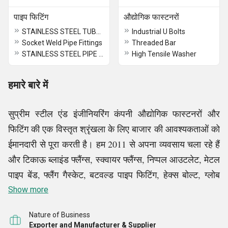
पाइप फिटिंग
औद्योगिक फास्टनरों
STAINLESS STEEL TUBE FITTINGS
Industrial U Bolts
Socket Weld Pipe Fittings
Threaded Bar
STAINLESS STEEL PIPE FITTINGS
High Tensile Washer
हमारे बारे में
सुप्रीम स्टील एंड इंजीनियरिंग कंपनी औद्योगिक फास्टनरों और
फिटिंग की एक विस्तृत श्रृंखला के लिए बाजार की आवश्यकताओं को
ईमानदारी से पूरा करती है। हम 2011 से अपना व्यवसाय चला रहे हैं
और टिकाऊ ब्लाइंड फ्लैंग्स, स्क्वायर फ्लैंग्स, निप्पल आउटलेट, मेटल
पाइप बेंड, फ्लैंग गैस्केट, बटवल्ड पाइप फिटिंग, हेक्स बोल्ट, ग्लोब
वाल्व और कई अन्य उत्पाद वितरित
Show more
कर रहे हैं।
Nature of Business
आधुनिक विनिर्माण सुविधा
Exporter and Manufacturer & Supplier